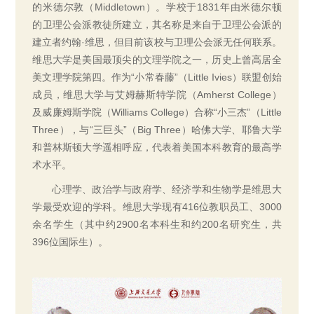
的米德尔敦（Middletown）。学校于1831年由米德尔顿
的卫理公会派教徒所建立，其名称是来自于卫理公会派的
建立者约翰·维思，但目前该校与卫理公会派无任何联系。
维思大学是美国最顶尖的文理学院之一，历史上曾高居全
美文理学院第四。作为“小常春藤”（Little Ivies）联盟创始
成员，维思大学与艾姆赫斯特学院（Amherst College）
及威廉姆斯学院（Williams College）合称“小三杰”（Little
Three），与“三巨头”（Big Three）哈佛大学、耶鲁大学
和普林斯顿大学遥相呼应，代表着美国本科教育的最高学
术水平。
心理学、政治学与政府学、经济学和生物学是维思大
学最受欢迎的学科。维思大学现有416位教职员工、3000
余名学生（其中约2900名本科生和约200名研究生，共
396位国际生）。