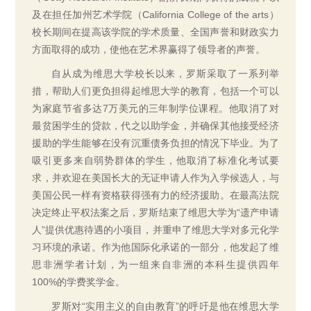
及在担任加州艺术学院（California College of the arts）
校长期间在提高该学院的学术质量、全国声誉和财政实力
方面取得的成功，使他在艺术界赢得了领导者的声誉。
自从成为维思大学校长以来，罗斯采取了一系列举
措，帮助人们更负担得起维思大学的教育，包括一个可以
为家庭节省多达7万美元的三年制学位课程。他取消了对
最贫困学生的贷款，代之以助学金，并确保其他接受经济
援助的学生能够在没有沉重债务负担的情况下毕业。为了
吸引更多来自弱势群体的学生，他取消了标准化考试要
求，并欢迎在美国长大的无证申请人作为入学候选人，与
美国公民一样有资格获得强有力的经济援助。在最高法院
决定终止平权法案之后，罗斯结束了维思大学为“遗产申请
人”提供优惠待遇的小项目，并重申了维思大学对多元化学
习环境的承诺。作为他国际化承诺的一部分，他发起了维
思非洲学者计划，为一组来自非洲的本科生提供四年
100%的学费奖学金。
罗斯对“实用主义的自由教育”的呼吁是他在维思大学