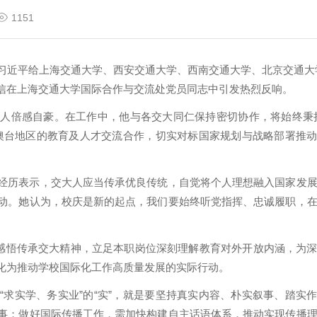
1151
席习近平给上海交通大学、西安交通大学、西南交通大学、北京交通大
信在上海交通大学国际合作与交流处党员同志中引发热烈反响。
人倍感自豪。在工作中，他与各交大同仁保持密切协作，将始终秉
澳台地区的教育及人才交流合作，切实对标国家规划与战略部署推
经历表示，交大人应当传承优良传统，自觉将个人理想融入国家发
动。她认为，校庆是新的起点，我们要始终听党指挥、忠诚履职，
中感悟传承交大精神，立足本职岗位深刻理解教育对外开放内涵，为
化为推动学校国际化工作高质量发展的实际行动。
“求实学、务实业”的“实”，就是要坚持真实内容、朴实叙事、踏实
事；做好国际传播工作，需加快构建自主话语体系，推动实现传播