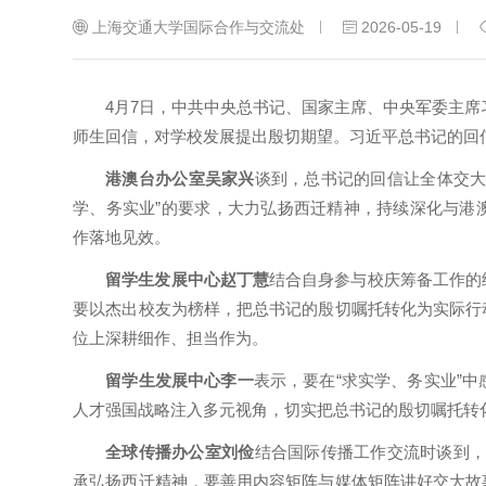
上海交通大学国际合作与交流处
2026-05-19
4月7日，中共中央总书记、国家主席、中央军委主
师生回信，对学校发展提出殷切期望。习近平总书记的回
港澳台办公室吴家兴
谈到，总书记的回信让全体交大
学、务实业”的要求，大力弘扬西迁精神，持续深化与港
作落地见效。
留学生发展中心赵丁慧
结合自身参与校庆筹备工作的
要以杰出校友为榜样，把总书记的殷切嘱托转化为实际行
位上深耕细作、担当作为。
留学生发展中心李一
表示，要在“求实学、务实业”
人才强国战略注入多元视角，切实把总书记的殷切嘱托转
全球传播办公室刘俭
结合国际传播工作交流时谈到，
承弘扬西迁精神，要善用内容矩阵与媒体矩阵讲好交大故