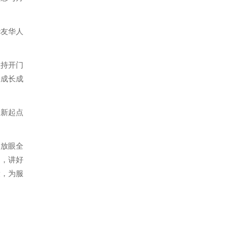
华友华人
坚持开门
子成长成
的新起点
、放眼全
台，讲好
设，为服