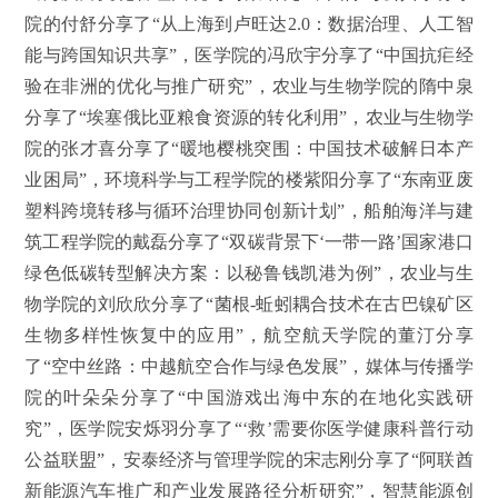
院的付舒分享了“从上海到卢旺达2.0：数据治理、人工智
能与跨国知识共享”，医学院的冯欣宇分享了“中国抗疟经
验在非洲的优化与推广研究”，农业与生物学院的隋中泉
分享了“埃塞俄比亚粮食资源的转化利用”，农业与生物学
院的张才喜分享了“暖地樱桃突围：中国技术破解日本产
业困局”，环境科学与工程学院的楼紫阳分享了“东南亚废
塑料跨境转移与循环治理协同创新计划”，船舶海洋与建
筑工程学院的戴磊分享了“双碳背景下‘一带一路’国家港口
绿色低碳转型解决方案：以秘鲁钱凯港为例”，农业与生
物学院的刘欣欣分享了“菌根-蚯蚓耦合技术在古巴镍矿区
生物多样性恢复中的应用”，航空航天学院的董汀分享
了“空中丝路：中越航空合作与绿色发展”，媒体与传播学
院的叶朵朵分享了“中国游戏出海中东的在地化实践研
究”，医学院安烁羽分享了“‘救’需要你医学健康科普行动
公益联盟”，安泰经济与管理学院的宋志刚分享了“阿联酋
新能源汽车推广和产业发展路径分析研究”，智慧能源创