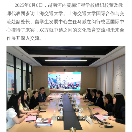
2025年6月6日
，越南河内黄梅汇星学校
组织
校董及教
师
代表团参访上海交通大学。
上海交通大学国际合作与交
流处副处长、留学生发展中心主任马威在闵行校区国际中
心接待了来宾，双方就
中越之间的文化
教育
交流
和
未来合
作
展开深入交流
。