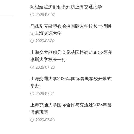
阿根廷驻沪副领事到访上海交通大学
2026-08-02
乌兹别克斯坦布哈拉国际大学校长一行到
访上海交通大学
2026-08-02
上海交大校领导会见法国格勒诺布尔-阿尔
卑斯大学校长一行
2026-07-23
上海交通大学2026年国际暑期学校开幕式
举办
2026-07-21
上海交通大学国际合作与交流处2026年暑
假值班表
2026-07-20