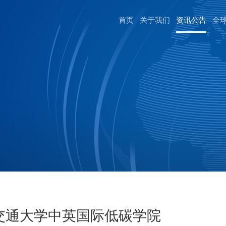
首页
关于我们
资讯公告
全
交通大学中英国际低碳学院