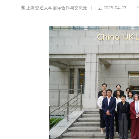
上海交通大学国际合作与交流处
2025-04-23