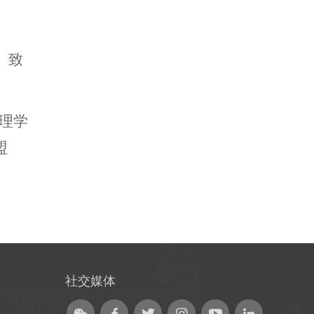
、致
理学
盟
社交媒体