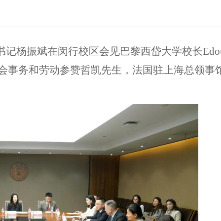
书记杨振斌在闵行校区会见巴黎西岱大学校长
Edo
会事务和劳动参赞哲凯先生
，
法国驻上海总领事