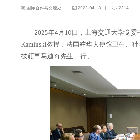
国际合作与交流处
2025-04-18
2314
2025
年
4
月
10
日，上海交通大学党委
Kaminski
教授
，
法国驻华大使馆卫生、社
技领事马迪奇先生
一行。