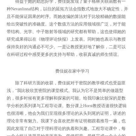
得益于她的勤思好学，费佳妮发现了量子格林关联函数有一
种Nevanlinna结构，以往的延拓方法会指数式地放大不确定性，并
且不能保证因果的时序。而她改编的算法对于比较精确的数据能
给出突破性的准确度。这个数值方法的应用领域很广泛，对于能
带结构、光学、中子散射等领域的研究都有帮助，这也使得她的
研究成果得以在《物理评论快报》上发表。同时她也表示与教授
保持良好的沟通必不可少。一是让教授更好地了解你，二是可以
在科研过程中感受更多的支持与帮助，收获真诚的师生情谊。
费佳妮在家中学习
除了科研方面的收获，费佳妮对于密院的教学模式也受益匪
浅，“我比较欣赏密院的课堂模式。我认为它不是简单的做题型
的，很多时候有更多理解和探索的可能。给我印象比较深的是数
学分析的系列课与工程导论课。数分课上Horst教授语速很快逻辑
也很清晰，他会为我们呈现很多理论的从头到尾的证明，讲述的
理论非常有魅力。我课下会喜欢把所有证明都跟着推导一遍，也
因此发现了自己对于理科理论的执着和兴趣。工程导论课中，每