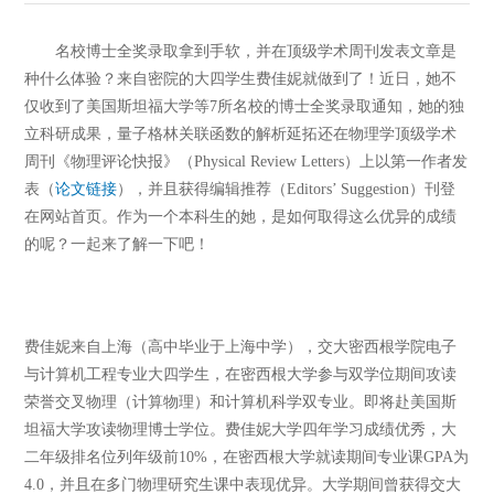
名校博士全奖录取拿到手软，并在顶级学术周刊发表文章是
种什么体验？来自密院的大四学生费佳妮就做到了！近日，她不
仅收到了美国斯坦福大学等7所名校的博士全奖录取通知，她的独
立科研成果，量子格林关联函数的解析延拓还在物理学顶级学术
周刊《物理评论快报》（Physical Review Letters）上以第一作者发
表（
论文链接
），并且获得编辑推荐（Editors’ Suggestion）刊登
在网站首页。作为一个本科生的她，是如何取得这么优异的成绩
的呢？一起来了解一下吧！
费佳妮来自上海（高中毕业于上海中学），交大密西根学院电子
与计算机工程专业大四学生，在密西根大学参与双学位期间攻读
荣誉交叉物理（计算物理）和计算机科学双专业。即将赴美国斯
坦福大学攻读物理博士学位。费佳妮大学四年学习成绩优秀，大
二年级排名位列年级前10%，在密西根大学就读期间专业课GPA为
4.0，并且在多门物理研究生课中表现优异。大学期间曾获得交大