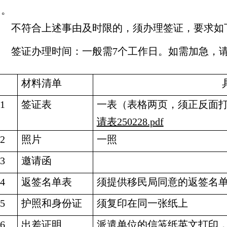
日。
不符合上述事由及时限的，须办理签证，要求如
签证办理时间：一般需
7
个工作日。如需加急，
材料清单
1
签证表
一表（表格两页，须正反面
请表250228.pdf
2
照片
一照
3
邀请函
4
返签名单表
须提供移民局同意的返签名
5
护照和身份证
须复印在同一张纸上
6
出差证明
派遣单位的信笺纸英文打印