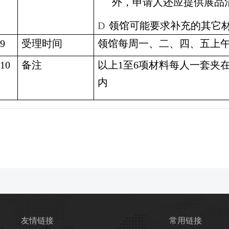
外，申请人还应提供展品
D
领馆可能要求补充的其它
9
受理时间
领馆每周一、二、四、五上
10
备注
以上
1
至
6
项材料每人一套夹
内
友情链接
常用链接