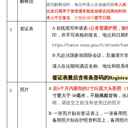
解释信
填写解释信时，每位申请人应准确写明
本人姓
出发日期早于使馆通常能发放签证结果的时间
本人中文签名
，日期处填写
签字日期
。
A
在线填写申请表
(公务普通护照，旅行证件须
签证表
1
印，并手写表格的签名、地点和日期
https://france-visas.gouv.fr/zh/web/fra
B
凡赴法国参加国际会议，且邀请方
请人在法期间酒店名
称、地址和联系
签证表最后含有条形码的Registrati
A
近6个月内新拍的2寸白底大头彩照（35
照
片
2
寸要大于 30毫米，不能佩戴首饰，
佩
晴，请提交之前没有使用过的照片
B
一张
照
片贴在签证表上，一张备用照
备用照片别在护照资料页上，备用照