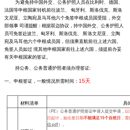
为避免持中国外交、公务
护照人员在比利时、德国、
法国等申根国家转机前往波兰、
匈牙利、斯洛伐克、斯洛
文尼亚、立陶宛及马耳他六个免签申根成员国受阻，外交
部领事
司谨提醒：根
据双边协议，持中国外交、公务护照人
员可免签赴波兰、匈牙利、斯洛伐克、
斯洛文尼亚、立陶
宛及马
耳他六个申根成员国，但须乘直航前往上述六国。
免签人员如过
境其他申根国家前往上述六
国，须提前办妥
有关申根国家的签证。
持公务、公务普通护照者须办理
签证
:
15
天
一、申根签证
，一般情况所需时间：
材料清单
具
（PE）公务普通护照签证申请人提交申请，
以
日起计，如出发日期
不能满足15个自然日
，需
信.pdf
）。