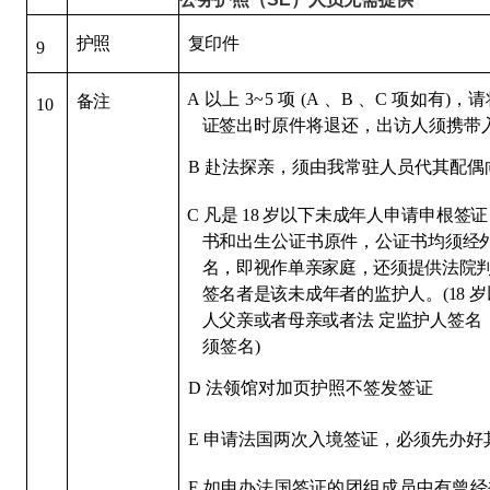
复
印件
护
照
9
A
以上
3
~
5
项
(
A
、
B
、
C
项如有)，
备
注
10
证签出时原件
将退还，出访人须携带
B
赴法探亲，须
由我常驻人员代其配偶
C
凡是
18
岁以下
未成年人申请申根签证
书和出生公证书原件，公证书均须
经
名，即视作单亲家庭，还须提供法院
签名者是该未成年者的监护人。(
18
岁
人父亲或者母亲或
者
法
定监护人签名
须签名)
D
法领馆对加页
护照不签发签证
E
申请法国两次入境签
证，必须先办好
F
如申办法国签证的团组成员中有曾经