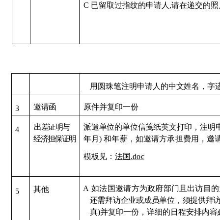
C
已留取过指纹
的申请人
,
请在递交的照
用圆珠笔注明申请人的中文
姓名，字
原件并复印
一份
邀
请函
3
出差证明与
派遣单位的单位信笺纸英文打印，注明
4
经济担保证明
年月) 和年薪，如邀请方承担费
用，邀
模板见：
法国.doc
A
如法国邀
请
方为政府部门且出访目的
其
他
5
还
需拜访企业或成员单位，须提供拜
真)并复印一
份，详细的日程安排内容