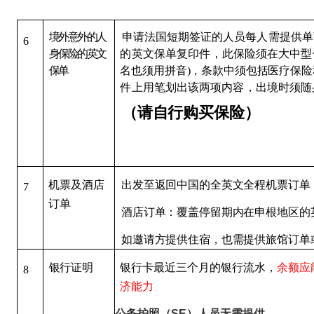
境外意外的人
申请法国短期签证的人员每人需提供
6
身保险的英文
的英文保单复印件，此保险须在
大中型
保单
名
也须用拼音)，条款中须包括医疗保
件上用笔划
出该两项内容，出境时须随
（请自行购买保险）
机票及酒店
出发至返回中国的全英文全程机票订单
7
订
单
酒店订单：覆盖停留期内在申根地区的
如邀请方提供住宿，也需提供旅馆订单
银
行证明
银行卡最近三个月的银
行流水，
余额应
8
济能力
公务护照（
SE
）人员无需提供