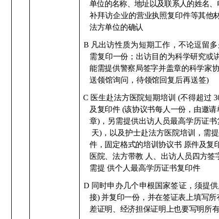
单位的名称、地址以及联系人的姓名、
补拜访企业的营业执照复印
件等其他
法方单位的确认
B
凡出访性质为短期工作，
不论逗留多
需复印一份；出访目的
为科学研究或
能需提供警察局签字并盖章的科学家
送领馆询问，待领馆回复后再送签)
C
医生赴法方医院短期培训
(不得超过
及复印件 (该协议书每人一份，由邀
章)，另需提供出访人员最高学历证
天)，以及护士赴法方医院培训，需
件，固定格式的培训协议书
原件及复
医院、法方带教
人、出访人员四方签
需提
供个人最高学历
证书复印件
D
同时申办几个申根国
家签证，须提供
接
) 并复印一份，并在签证表上填写
差证明、经济担保证明上也要写明所