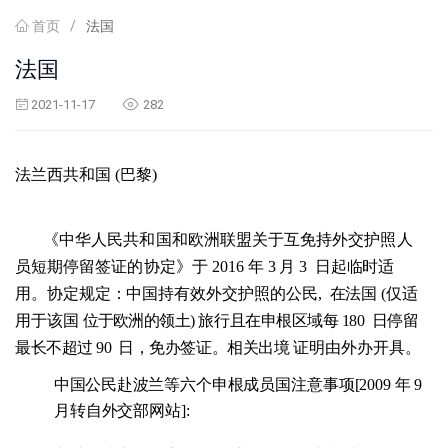
首页
/
法国
法国
2021-11-17
282
法兰
西共和国
(巴黎)
《中华人民共和国和欧洲联盟关于互免持外交护照人
员短期停留签证的协定》于
20
16
年
3
月
3
日起临时适
用
。协定规定：中国持有效外交护照的公民
,
在法国 (仅适
用于该国
位于
欧
洲的领土) 旅行且在申根区域每
180
日停留
最长不超过
90
日，免办签证。相关出境
证明由外办开具。
中国公民赴波兰
等
六个申根成员国注意事项
[2009
年
9
月转自外交部网站
]: