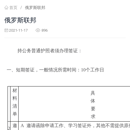
首页
/
俄罗斯联邦
俄罗斯联邦
2021-11-17
896
持公务普通护照者
须办理签证：
一、短期签证，一般情况所需时间：
10个
工作
日
材
具
料
体
清
要
单
求
邀
A
邀请函除申请工作、学习签证外，其他
不需提供原
2