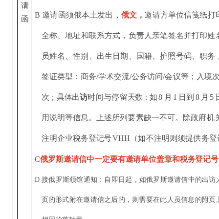
请
B
邀请函须俄本土发出，
俄文，
邀请方单位信笺纸打
函
全
称、地址和联系方式，负责人亲笔签名并打印姓
员姓名、性别、出生日期、国籍、护照号码、职务
签证类型：商务
/
学术交流
/
公务访问
/
会议等
；
入境
次；具体出
访
时间与停留
天数：如
8
月
1
日到
8
月
5
用说明等信息。上述所列
要素缺一
不可。除政
府机
注明企业税务登
记号
VHH
（
如不
注明则须提
供务
登
C
俄罗斯邀请信中一定要有邀请单位盖章和税务登记号
接俄罗斯领馆通知：自即日起，如俄罗斯邀请信中的出访
D
页的形式附在邀请信之后的，则需要在此人员信息的附页