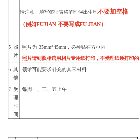
不要加空格
请注意：填写签证表格的时候出生地
（例如FUJIAN 不要写成FU JIAN）
照
照片为
35mm*45mm
，必须贴在方
框内
5
片
照片请到照相馆用相片专用纸打印，不受理纸质打印的
其
领馆可能要求补充的其它
材料
6
他
受
每周一、三、五上
午
7
理
时
间