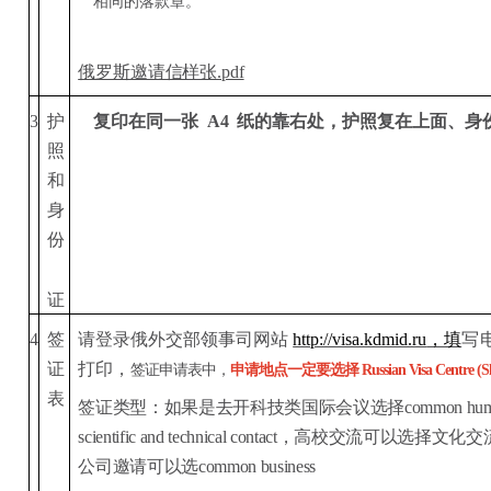
相同的落款章。
俄罗斯邀请信样张.pdf
护
复印在同一张
A4
纸的靠右处，护照复在上面、身
3
照
和
身
份
证
签
请登录俄外交部领事司网站
http://visa.kdmid.ru
，填
写
4
证
打印，
签证申请表中，
申请地点一定要选择 Russian Visa Centre (Sh
表
签证类型：如果是去开科技类国际会议选择common human
scientific and technical contact，高校交流可以
公司邀请可以选common business