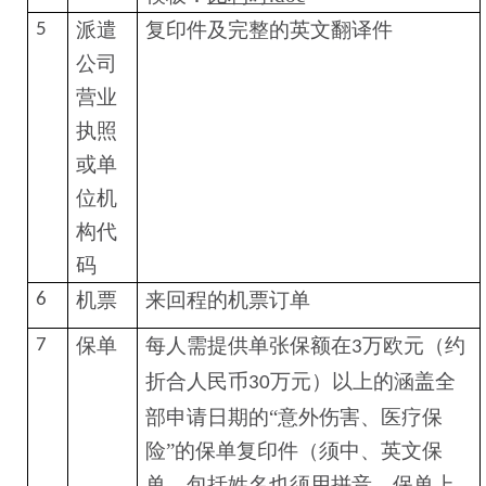
派遣
复印件及完整的英文翻译件
5
公司
营业
执照
或单
位机
构代
码
机票
来回程的机票订单
6
保单
每人需提供单张保额在
万欧元（约
7
3
折合人民币
万元）以上的涵盖全
30
部申请日期的“意外伤害、医疗保
险”的保单复印件（须中、英文保
单，包括姓名也须用拼音，保单上