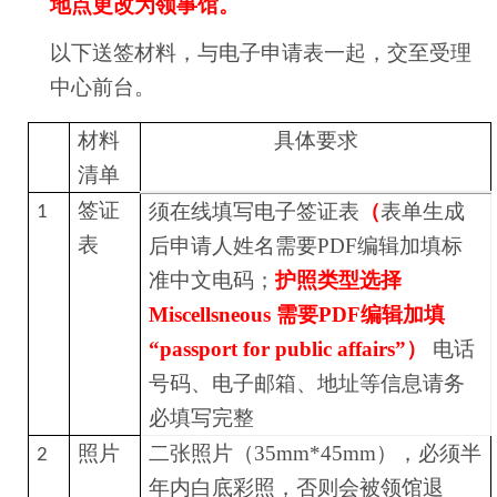
地点更改为领事馆。
以下送签材料，与电子申请表一起，交至受理
中心前台。
材料
具体要求
清单
签证
须在线填写电子签证表
（
表单生成
1
表
后
申请人姓名
需要PDF编辑加填标
准中文电码；
护照类型选择
Miscellsneous
需要PDF编辑加填
“passport for public affairs”）
电话
号码、电子邮箱、地址等信息请务
必填写完整
照片
二张照片（35mm*45mm），必须半
2
年内白底彩照，否则会被领馆退