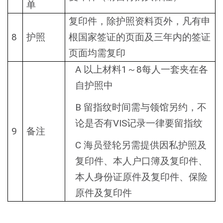
单
复印件，除护照资料页外，凡有申
8
护照
根国家签证的页面及三年内的签证
页面均需复印
A
1
8
以上材料
～
每人一套夹在各
自护照中
B
留指纹时间需与领馆另约，不
VIS
论是否有
记录一律要留指纹
9
备注
C
海员登轮另需提供因私护照及
复印件、本人户口簿及复印件、
本人身份证原件及复印件、保险
原件及复印件