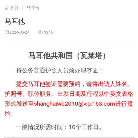
首页
/
马耳他
马耳他
2024-05-24
3246
马耳他共和国（瓦莱塔）
持公务普通护照人员须办理签证：
提交马耳他签证需要预约，请将出访人姓名、
护照号、职位职务、出发日期及行程以中英文表格
shanghaiwb2010@vip.163.com
形式发送至
进行预
约。
10
一般情况所需时间：
个工作日。