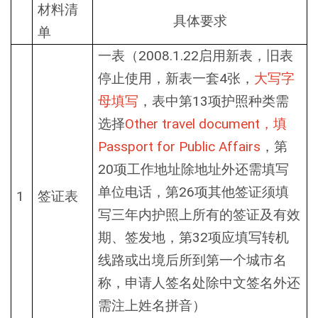
材料清
具体要求
单
2008.1.22
一表（
启用新表，旧表
4
停止使用，新表一套
张，
大写字
13
母填写
，表中第
项护照种类需
Other travel document
选择
，填
Passport for Public Affairs
，第
20
项工作地址除地址外还需填写
26
单位电话，第
项其他签证须填
1
签证表
写三年内护照上所有的签证及有效
32
期、签发地，第
项应填写转机
线路或出境后所到第一个城市名
称，申请人签名处除中文签名外还
需注上姓名拼音）