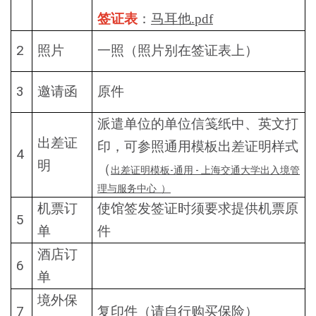
签证表
：
马耳他.pdf
2
照片
一照（照片别在签证表上）
3
邀请函
原件
派遣单位的单位信笺纸中、英文打
出差证
印，可参照通用模板出差证明样式
4
明
（
出差证明模板-通用 - 上海交通大学出入境管
理与服务中心 ）
机票订
使馆签发签证时须要求提供机票原
5
单
件
酒店订
6
单
境外保
7
复印件（请自行购买保险）